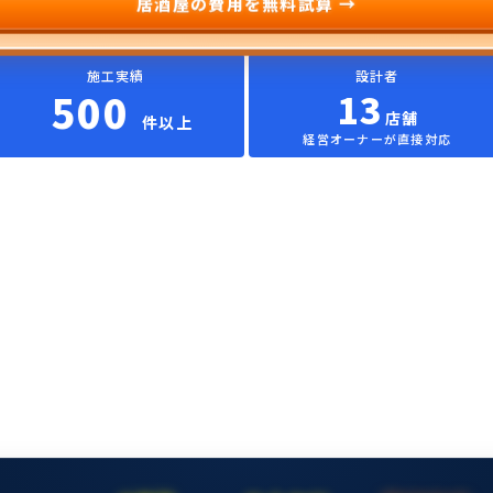
居酒屋の費用を無料試算 →
施工実績
設計者
500
13
店舗
件以上
経営オーナーが直接対応
施工事例
オーナーの声
他社比較
▼
▼
▼