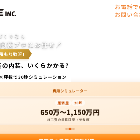
お電話で
お問い合
づくりなら
内装プロにお任せ！
積もり歓迎!
舗の内装、いくらかかる?
×坪数で30秒
シミュレーション
費用シミュレーター
居酒屋
20坪
650万〜1,150万円
施工費の概算目安（参考例）