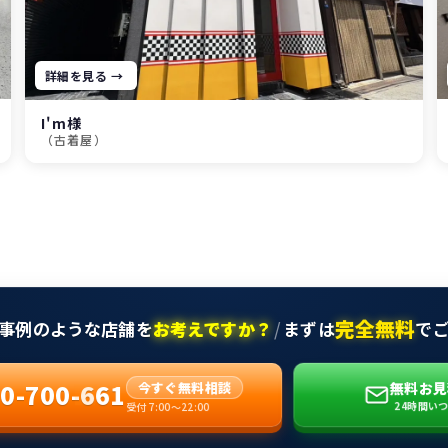
詳細を見る →
I'm様
（古着屋）
完全無料
事例のような店舗を
お考えですか？
/
まずは
で
0-700-661
無料お見
今すぐ無料相談
24時間い
受付 7:00〜22:00