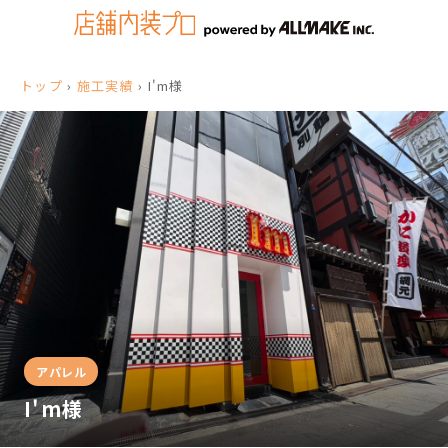
トップ
›
施工実績
›
I'm様
アパレル
I'm様