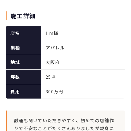
施工詳細
店名
I'm様
業種
アパレル
地域
大阪府
坪数
25坪
費用
300万円
融通も聞いていただきやすく、初めての店舗作
りで不安なことがたくさんありましたが親身に